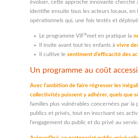
évoluer, cette approche innovante cherche 
identifie ensuite tous les acteurs locaux, en
opérationnels qui, une fois testés et déplo
®
Le programme VIF
met en pratique la
n
Il invite avant tout les enfants à
vivre des
Il cultive le
sentiment d’efficacité des a
Un programme au coût accessib
Avec l’ambition de faire régresser les inégali
collectivités puissent y adhérer, quels que 
familles plus vulnérables concernées par la 
publics et privés, tout en inscrivant ses act
l’engagement du public et du privé au servi
Aujourd’hui, ce partenariat public-privé so