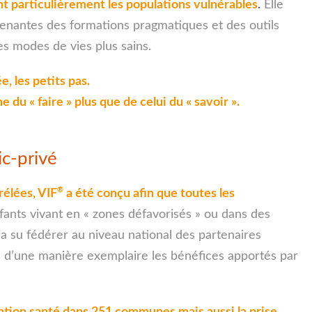
ant particulièrement les populations vulnérables
.
Elle
 prenantes des formations pragmatiques et des outils
es modes de vies plus sains.
, les petits pas.
u « faire » plus que de celui du « savoir ».
c-privé
®
rélées, VIF
a été conçu afin que toutes les
nfants vivant en « zones défavorisés » ou dans des
 a su fédérer au niveau national des partenaires
re d’une manière exemplaire les bénéfices apportés par
ention santé dans 251 communes mais aussi la prise