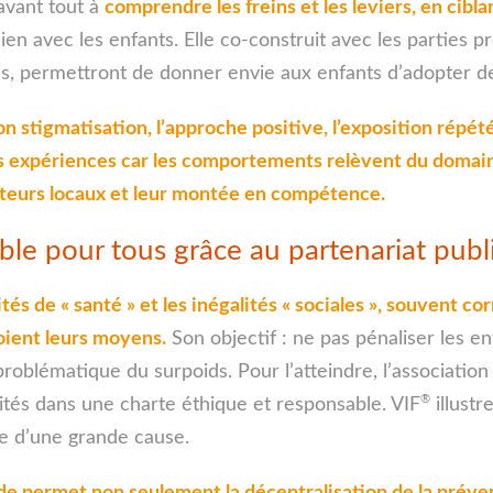
avant tout à
comprendre les freins et les leviers, en cibl
 lien avec les enfants. Elle co-construit avec les parties
yés, permettront de donner envie aux enfants d’adopter d
on stigmatisation, l’approche positive, l’exposition répétée
 expériences car les comportements relèvent du domaine d
cteurs locaux et leur montée en compétence.
le pour tous grâce au partenariat publi
tés de « santé » et les inégalités « sociales », souvent cor
soient leurs moyens.
Son objectif : ne pas pénaliser les e
problématique du surpoids. Pour l’atteindre, l’association
®
ivités dans une charte éthique et responsable. VIF
illust
ce d’une grande cause.
lide permet non seulement la décentralisation de la prév