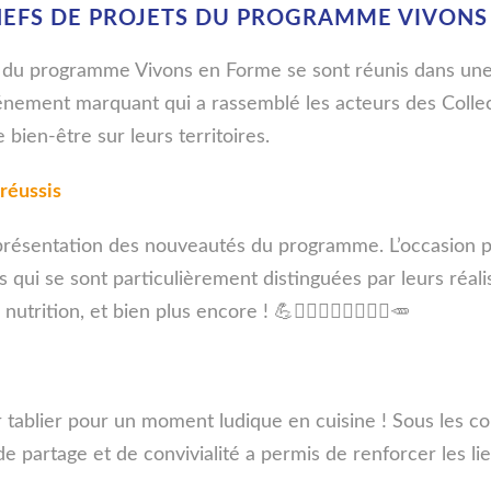
EFS DE PROJETS DU PROGRAMME VIVONS 
ts du programme Vivons en Forme se sont réunis dans un
énement marquant qui a rassemblé les acteurs des Collec
bien-être sur leurs territoires.
 réussis
 présentation des nouveautés du programme. L’occasion po
lles qui se sont particulièrement distinguées par leurs réal
utrition, et bien plus encore ! 💪🏃🏻‍♂️🏊‍♀️🧘🏻‍♀️🥕
 tablier pour un moment ludique en cuisine ! Sous les con
e partage et de convivialité a permis de renforcer les li