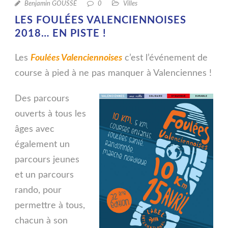
Benjamin GOUSSÉ
0
Villes
LES FOULÉES VALENCIENNOISES
2018… EN PISTE !
Les
Foulées Valenciennoises
c’est l’événement de
course à pied à ne pas manquer à Valenciennes !
Des parcours
ouverts à tous les
âges avec
également un
parcours jeunes
et un parcours
rando, pour
permettre à tous,
chacun à son