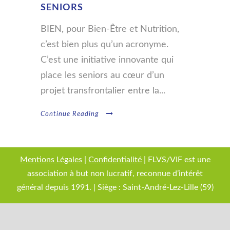
SENIORS
BIEN, pour Bien-Être et Nutrition,
c’est bien plus qu’un acronyme.
C’est une initiative innovante qui
place les seniors au cœur d’un
projet transfrontalier entre la...
Continue Reading
Mentions Légales
|
Confidentialité
| FLVS/VIF est une
association à but non lucratif, reconnue d’intérêt
général depuis 1991. | Siège : Saint-André-Lez-Lille (59)