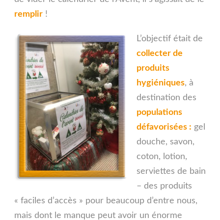
remplir
!
L’objectif était de
collecter de
produits
hygiéniques
, à
destination des
populations
défavorisée
s :
gel
douche, savon,
coton, lotion,
serviettes de bain
– des produits
« faciles d’accès » pour beaucoup d’entre nous,
mais dont le manque peut avoir un énorme